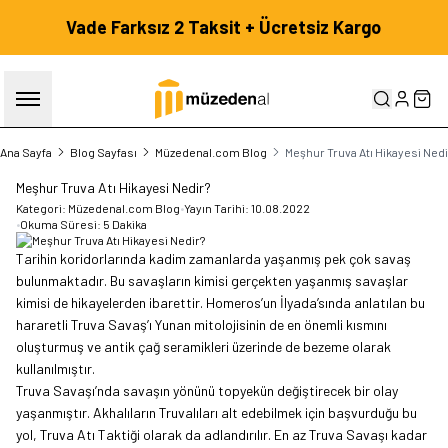
Vade Farksız 2 Taksit + Ücretsiz Kargo
HESABIM
SEP
Ana Sayfa
Blog Sayfası
Müzedenal.com Blog
Meşhur Truva Atı Hikayesi Nedi
Meşhur Truva Atı Hikayesi Nedir?
Kategori:
Müzedenal.com Blog
•
Yayın Tarihi:
10.08.2022
•
Okuma Süresi:
5 Dakika
Tarihin koridorlarında kadim zamanlarda yaşanmış pek çok savaş
bulunmaktadır. Bu savaşların kimisi gerçekten yaşanmış savaşlar
kimisi de hikayelerden ibarettir. Homeros’un İlyada’sında anlatılan bu
hararetli Truva Savaş’ı Yunan mitolojisinin de en önemli kısmını
oluşturmuş ve antik çağ seramikleri üzerinde de bezeme olarak
kullanılmıştır.
Truva Savaşı’nda savaşın yönünü topyekün değiştirecek bir olay
yaşanmıştır. Akhalıların Truvalıları alt edebilmek için başvurduğu bu
yol, Truva Atı Taktiği olarak da adlandırılır. En az Truva Savaşı kadar