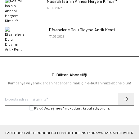
Nasıralı İsa’nın Annesi Meryem Kimdir?
17.02.2022
Efsanelerle Dolu Didyma Antik Kenti
17.02.2022
E-Bülten Aboneliği
Kampanya ve yeniliklerden haberdar olmak için e-bültenimize abone olun!
KVKK Sözleşmesi'ni
okudum, kabul ediyorum.
FACEBOOK
TWITTER
GOOGLE-PLUS
YOUTUBE
INSTAGRAM
WHATSAPP
TUMBLR