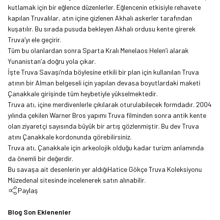
kutlamak için bir eğlence düzenlerler. Eğlencenin etkisiyle rehavete
kapılan Truvalılar, atın içine gizlenen Akhalı askerler tarafından
kuşatılır. Bu sırada pusuda bekleyen Akhalı ordusu kente girerek
Truva’yı ele geçirir.
Tüm bu olanlardan sonra Sparta Kralı Menelaos Helen’i alarak
Yunanistan’a doğru yola çıkar.
İşte Truva Savaşı’nda böylesine etkili bir plan için kullanılan Truva
atının bir Alman belgeseli için yapılan devasa boyutlardaki maketi
Çanakkale girişinde tüm heybetiyle yükselmektedir.
Truva atı, içine merdivenlerle çıkılarak oturulabilecek formdadır. 2004
yılında çekilen Warner Bros yapımı Truva filminden sonra antik kente
olan ziyaretçi sayısında büyük bir artış gözlenmiştir. Bu dev Truva
atını Çanakkale kordonunda görebilirsiniz.
Truva atı, Çanakkale için arkeolojik olduğu kadar turizm anlamında
da önemli bir değerdir.
Bu savaşa ait desenlerin yer aldığı
Hatice Gökçe Truva Koleksiyonu
Müzedenal sitesinde incelenerek satın alınabilir.
Paylaş
Blog Son Eklenenler