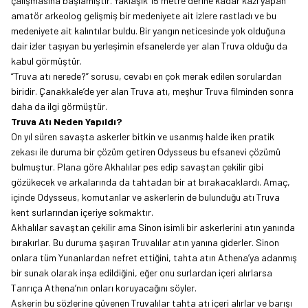
çalışmasına başlamıştır. Yaklaşık 15 metre derine kadar kazı yapan
amatör arkeolog gelişmiş bir medeniyete ait izlere rastladı ve bu
medeniyete ait kalıntılar buldu. Bir yangın neticesinde yok olduğuna
dair izler taşıyan bu yerleşimin efsanelerde yer alan Truva olduğu da
kabul görmüştür.
“Truva atı nerede?” sorusu, cevabı en çok merak edilen sorulardan
biridir. Çanakkale’de yer alan Truva atı, meşhur Truva filminden sonra
daha da ilgi görmüştür.
Truva Atı Neden Yapıldı?
On yıl süren savaşta askerler bitkin ve usanmış halde iken pratik
zekası ile duruma bir çözüm getiren Odysseus bu efsanevi çözümü
bulmuştur. Plana göre Akhalılar pes edip savaştan çekilir gibi
gözükecek ve arkalarında da tahtadan bir at bırakacaklardı. Amaç,
içinde Odysseus, komutanlar ve askerlerin de bulunduğu atı Truva
kent surlarından içeriye sokmaktır.
Akhalılar savaştan çekilir ama Sinon isimli bir askerlerini atın yanında
bırakırlar. Bu duruma şaşıran Truvalılar atın yanına giderler. Sinon
onlara tüm Yunanlardan nefret ettiğini, tahta atın Athena’ya adanmış
bir sunak olarak inşa edildiğini, eğer onu surlardan içeri alırlarsa
Tanrıça Athena’nın onları koruyacağını söyler.
Askerin bu sözlerine güvenen Truvalılar tahta atı içeri alırlar ve barışı