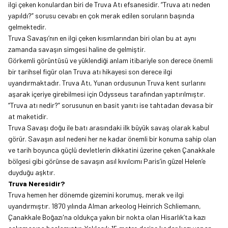
ilgi çeken konulardan biri de Truva Atı efsanesidir. “Truva atı neden
yapıldı?” sorusu cevabı en çok merak edilen soruların başında
gelmektedir.
Truva Savaşı’nın en ilgi çeken kısımlarından biri olan bu at aynı
zamanda savaşın simgesi haline de gelmiştir.
Görkemli görüntüsü ve yüklendiği anlam itibariyle son derece önemli
bir tarihsel figür olan Truva atı hikayesi son derece ilgi
uyandırmaktadır. Truva Atı, Yunan ordusunun Truva kent surlarını
aşarak içeriye girebilmesi için Odysseus tarafından yaptırılmıştır.
“Truva atı nedir?” sorusunun en basit yanıtı ise tahtadan devasa bir
at maketidir.
Truva Savaşı doğu ile batı arasındaki ilk büyük savaş olarak kabul
görür. Savaşın asıl nedeni her ne kadar önemli bir konuma sahip olan
ve tarih boyunca güçlü devletlerin dikkatini üzerine çeken Çanakkale
bölgesi gibi görünse de savaşın asıl kıvılcımı Paris’in güzel Helen’e
duyduğu aşktır.
Truva Neresidir?
Truva hemen her dönemde gizemini korumuş, merak ve ilgi
uyandırmıştır. 1870 yılında Alman arkeolog Heinrich Schliemann,
Çanakkale Boğazı'na oldukça yakın bir nokta olan Hisarlık’ta kazı