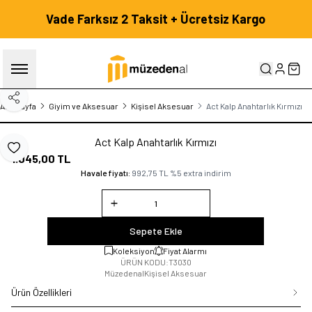
Vade Farksız 2 Taksit + Ücretsiz Kargo
HESABIM
SEP
Paylaş
Ana Sayfa
Giyim ve Aksesuar
Kişisel Aksesuar
Act Kalp Anahtarlık Kırmızı
Act Kalp Anahtarlık Kırmızı
Favoriye Ekle
1.045,00
TL
Havale fiyatı:
992,75
TL
%
5
extra indirim
Sepete Ekle
Koleksiyon
Fiyat Alarmı
ÜRÜN KODU:
T3030
Müzedenal
Kişisel Aksesuar
Ürün Özellikleri