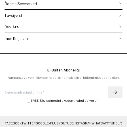
Ödeme Seçenekleri
Tavsiye Et
Beni Ara
İade Koşulları
E-Bülten Aboneliği
Kampanya ve yeniliklerden haberdar olmak için e-bültenimize abone olun!
KVKK Sözleşmesi'ni
okudum, kabul ediyorum.
FACEBOOK
TWITTER
GOOGLE-PLUS
YOUTUBE
INSTAGRAM
WHATSAPP
TUMBLR