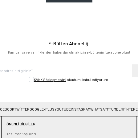
E-Bülten Aboneliği
Kampanya ve yeniliklerden haberdar olmak için e-bültenimize abone olun!
KVKK Sözleşmesi'ni
okudum, kabul ediyorum.
ACEBOOK
TWITTER
GOOGLE-PLUS
YOUTUBE
INSTAGRAM
WHATSAPP
TUMBLR
PINTERE
ÖNEMLI BILGILER
Teslimat Koşulları