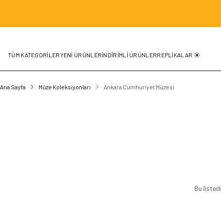
TÜM KATEGORİLER
YENİ ÜRÜNLER
İNDİRİMLİ ÜRÜNLER
REPLİKALAR ☀️
Ana Sayfa
Müze Koleksiyonları
Ankara Cumhuriyet Müzesi
Bu listed