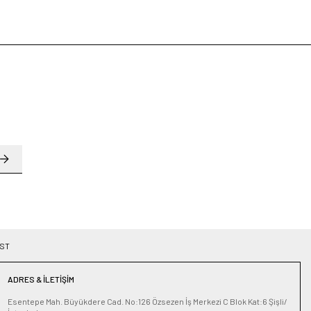
ST
ADRES & İLETIŞIM
Esentepe Mah. Büyükdere Cad. No:126 Özsezen İş Merkezi C Blok Kat:6 Şişli/