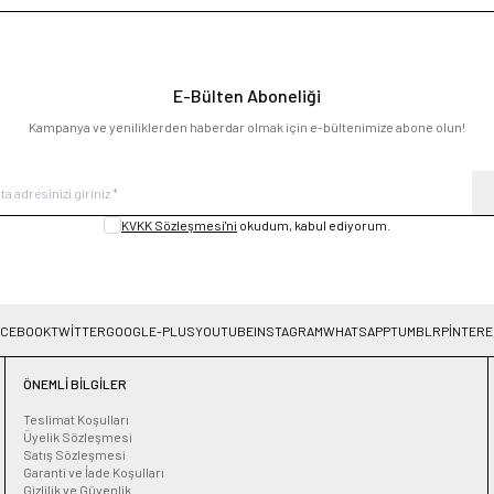
E-Bülten Aboneliği
Kampanya ve yeniliklerden haberdar olmak için e-bültenimize abone olun!
KVKK Sözleşmesi'ni
okudum, kabul ediyorum.
ACEBOOK
TWITTER
GOOGLE-PLUS
YOUTUBE
INSTAGRAM
WHATSAPP
TUMBLR
PINTERE
ÖNEMLI BILGILER
Teslimat Koşulları
Üyelik Sözleşmesi
Satış Sözleşmesi
Garanti ve İade Koşulları
Gizlilik ve Güvenlik