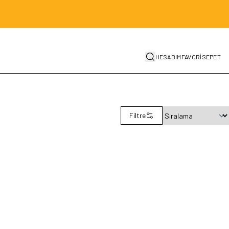
HESABIM
FAVORİ
SEPET
Filtre