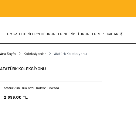
TÜM KATEGORİLER
YENİ ÜRÜNLER
İNDİRİMLİ ÜRÜNLER
REPLİKALAR ☀️
Ana Sayfa
Koleksiyonlar
Atatürk Koleksiyonu
ATATÜRK KOLEKSIYONU
Atatürk'ün Dua Yazılı Kahve Fincanı
Yeni
Favorilere Ekle
2.699,00
TL
Sepete Ekle