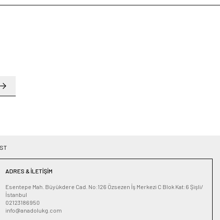
ST
ADRES & İLETIŞIM
Esentepe Mah. Büyükdere Cad. No:126 Özsezen İş Merkezi C Blok Kat:6 Şişli/
İstanbul
02123186950
info@anadolukg.com