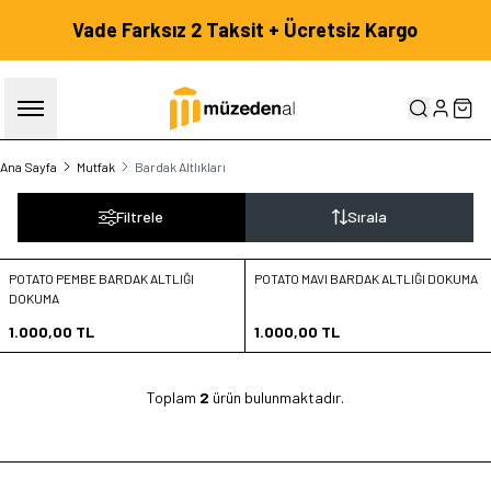
Vade Farksız 2 Taksit + Ücretsiz Kargo
HESABIM
SEP
Ana Sayfa
Mutfak
Bardak Altlıkları
Filtrele
Sırala
POTATO PEMBE BARDAK ALTLIĞI
POTATO MAVI BARDAK ALTLIĞI DOKUMA
Yeni
Yeni
Favorilere Ekle
Favorilere Ekle
DOKUMA
Sepete Ekle
Sepete Ekle
1.000,00
TL
1.000,00
TL
Toplam
2
ürün bulunmaktadır.