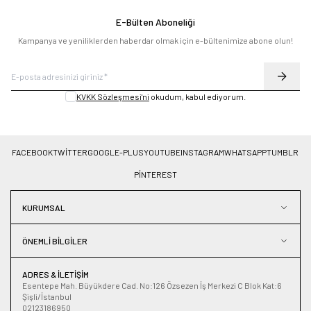
E-Bülten Aboneliği
Kampanya ve yeniliklerden haberdar olmak için e-bültenimize abone olun!
KVKK Sözleşmesi'ni
okudum, kabul ediyorum.
FACEBOOK
TWITTER
GOOGLE-PLUS
YOUTUBE
INSTAGRAM
WHATSAPP
TUMBLR
PINTEREST
KURUMSAL
ÖNEMLI BILGILER
ADRES & İLETIŞIM
Esentepe Mah. Büyükdere Cad. No:126 Özsezen İş Merkezi C Blok Kat:6
Şişli/İstanbul
02123186950