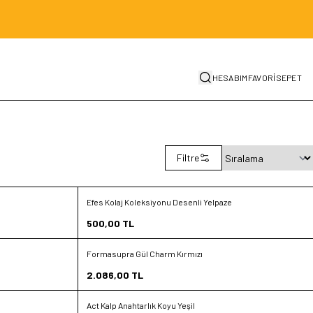
HESABIM
FAVORİ
SEPET
Filtre
Efes Kolaj Koleksiyonu Desenli Yelpaze
Favorilere Ekle
500,00
TL
Sepete Ekle
Formasupra Gül Charm Kırmızı
Yeni
Favorilere Ekle
2.086,00
TL
Sepete Ekle
Act Kalp Anahtarlık Koyu Yeşil
Yeni