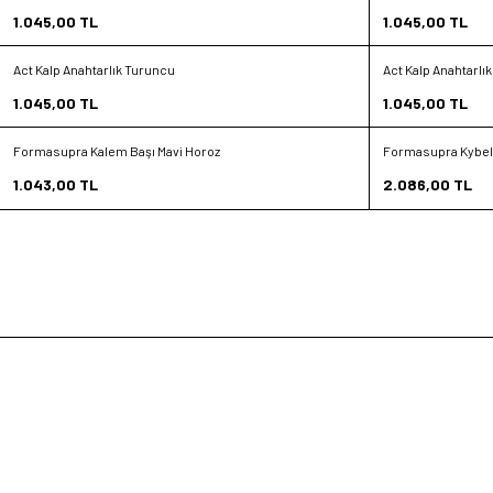
Favorilere Ekle
Favorilere Ekle
1.045,00
TL
1.045,00
TL
Sepete Ekle
Sepete Ekle
Act Kalp Anahtarlık Turuncu
Act Kalp Anahtarlı
Yeni
Yeni
Favorilere Ekle
Favorilere Ekle
1.045,00
TL
1.045,00
TL
Sepete Ekle
Sepete Ekle
Formasupra Kalem Başı Mavi Horoz
Formasupra Kybel
Yeni
Yeni
Favorilere Ekle
Favorilere Ekle
1.043,00
TL
2.086,00
TL
Sepete Ekle
Sepete Ekle