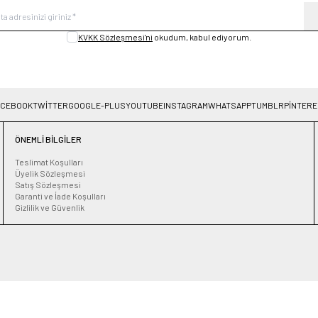
KVKK Sözleşmesi'ni
okudum, kabul ediyorum.
ACEBOOK
TWITTER
GOOGLE-PLUS
YOUTUBE
INSTAGRAM
WHATSAPP
TUMBLR
PINTERE
ÖNEMLI BILGILER
Teslimat Koşulları
Üyelik Sözleşmesi
Satış Sözleşmesi
Garanti ve İade Koşulları
Gizlilik ve Güvenlik