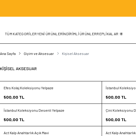
TÜM KATEGORİLER
YENİ ÜRÜNLER
İNDİRİMLİ ÜRÜNLER
REPLİKALAR ☀️
Ana Sayfa
Giyim ve Aksesuar
Kişisel Aksesuar
KIŞISEL AKSESUAR
Efes Kolaj Koleksiyonu Yelpaze
İstanbul Koleksiy
Yeni
Yeni
Favorilere Ekle
Favorilere Ekle
500,00
TL
500,00
TL
Sepete Ekle
Sepete Ekle
İstanbul Koleksiyonu Desenli Yelpaze
Çini Koleksiyonu D
Favorilere Ekle
Favorilere Ekle
500,00
TL
500,00
TL
Sepete Ekle
Sepete Ekle
Act Kalp Anahtarlık Açık Mavi
Act Kalp Anahtarlık
Yeni
Yeni