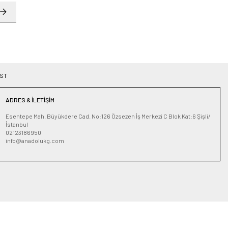
ST
ADRES & İLETIŞIM
Esentepe Mah. Büyükdere Cad. No:126 Özsezen İş Merkezi C Blok Kat:6 Şişli/
İstanbul
02123186950
info@anadolukg.com