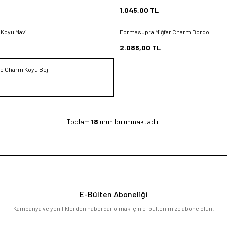
Favorilere Ekle
1.045,00
TL
Sepete Ekle
k Koyu Mavi
Formasupra Miğfer Charm Bordo
Yeni
Favorilere Ekle
2.086,00
TL
Sepete Ekle
e Charm Koyu Bej
Toplam
18
ürün bulunmaktadır.
E-Bülten Aboneliği
Kampanya ve yeniliklerden haberdar olmak için e-bültenimize abone olun!