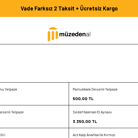
Vade Farksız 2 Taksit + Ücretsiz Kargo
onu Yelpaze
Pamukkale Desenli Yelpaze
Favorilere Ekle
500,00
TL
Sepete Ekle
esenli Yelpaze
Sedef Kakmalı El Aynası
Favorilere Ekle
3.350,00
TL
Sepete Ekle
 Gri
Act Kalp Anahtarlık Kırmızı
Yeni