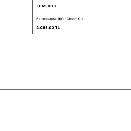
Favorilere Ekle
1.045,00
TL
Sepete Ekle
Formasupra Miğfer Charm Gri
Yeni
Favorilere Ekle
2.086,00
TL
Sepete Ekle