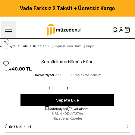
Vade Farksız 2 Taksit + Ücretsiz Kargo
HESABIM
SEP
Paylaş
Ana Sayfa
Takı
Küpeler
Şuppiluliuma Gümüş Küpe
Şuppiluliuma Gümüş Küpe
Favoriye Ekle
3.440,00
TL
Havale fiyatı:
3.268,00
TL
%
5
extra indirim
Sepete Ekle
Koleksiyon
Fiyat Alarmı
ÜRÜN KODU:
T2784
Müzedenal
Küpeler
Ürün Özellikleri