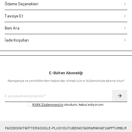
Ödeme Seçenekleri
Tavsiye Et
Beni Ara
İade Koşulları
E-Bülten Aboneliği
Kampanya ve yeniliklerden haberdar olmak için e-bültenimize abone olun!
KVKK Sözleşmesi'ni
okudum, kabul ediyorum.
FACEBOOK
TWITTER
GOOGLE-PLUS
YOUTUBE
INSTAGRAM
WHATSAPP
TUMBLR